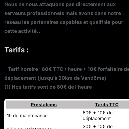
Nous ne nous attaquons pas directement aux
serveurs professionnels mais avons dans notre
réseau les partenaires capables et qualifiés pour
cette activité. .
Tarifs :
- Tarif horaire : 60€ TTC / heure + 10€ forfaitaire d
déplacement (jusqu'à 20km de Vendôme)
(1) Nos tarifs sont de 60€ de l'heure
Prestations
Tarifs TTC
60€ + 10€ de
1h de maintenance :
déplacement
30€ + 10€ de