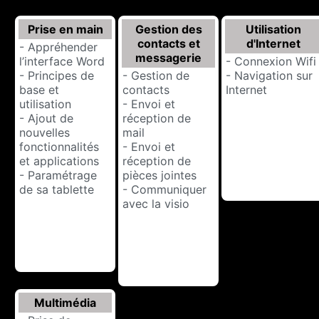
Prise en main
Gestion des
Utilisation
contacts et
d'Internet
- Appréhender
messagerie
l’interface Word
- Connexion Wifi
- Principes de
- Gestion de
- Navigation sur
base et
contacts
Internet
utilisation
- Envoi et
- Ajout de
réception de
nouvelles
mail
fonctionnalités
- Envoi et
et applications
réception de
- Paramétrage
pièces jointes
de sa tablette
- Communiquer
avec la visio
Multimédia