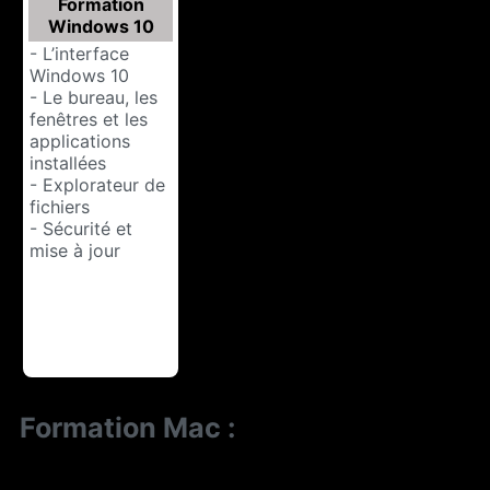
Formation
Windows 10
- L’interface
Windows 10
- Le bureau, les
fenêtres et les
applications
installées
- Explorateur de
fichiers
- Sécurité et
mise à jour
Formation Mac :