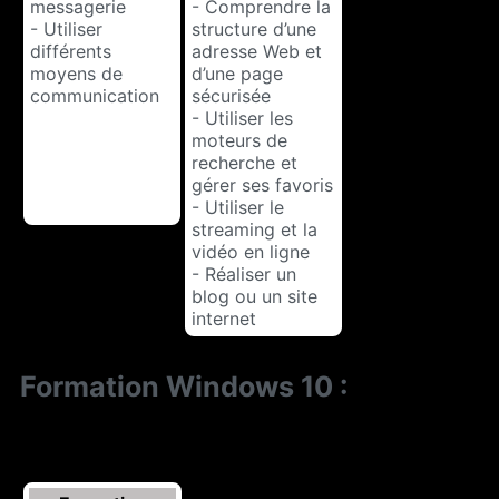
messagerie
- Comprendre la
- Utiliser
structure d’une
différents
adresse Web et
moyens de
d’une page
communication
sécurisée
- Utiliser les
moteurs de
recherche et
gérer ses favoris
- Utiliser le
streaming et la
vidéo en ligne
- Réaliser un
blog ou un site
internet
Formation Windows 10 :