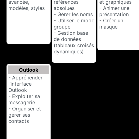
avancée,
références
et graphiques
modèles, styles
absolues
- Animer une
- Gérer les noms
présentation
- Utiliser le mode
- Créer un
groupe
masque
- Gestion base
de données
(tableaux croisés
dynamiques)
Outlook
- Appréhender
l’interface
Outlook
- Exploiter sa
messagerie
- Organiser et
gérer ses
contacts