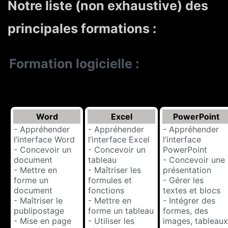
Notre liste (non exhaustive) des
principales formations :
Formation logicielle :
Word
Excel
PowerPoint
- Appréhender
- Appréhender
- Appréhender
l’interface Word
l’interface Excel
l’interface
- Concevoir un
- Concevoir un
PowerPoint
document
tableau
- Concevoir une
- Mettre en
- Maîtriser les
présentation
forme un
formules et
- Gérer les
document
fonctions
textes et blocs
- Maîtriser le
- Mettre en
- Intégrer des
publipostage
forme un tableau
formes, des
- Mise en page
- Utiliser les
images, tableaux