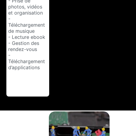
- Prise de
photos, vidéos
et organisation
-
Téléchargement
de musique
- Lecture ebook
- Gestion des
rendez-vous
-
Téléchargement
d’applications