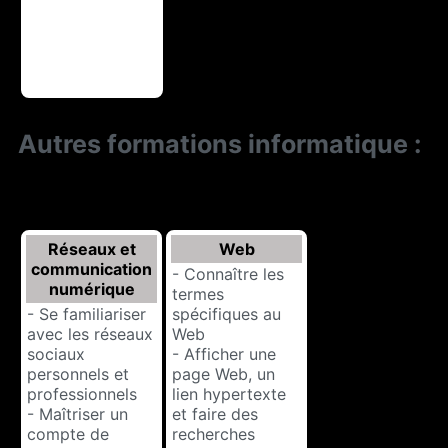
Autres formations informatique :
Réseaux et
Web
communication
- Connaître les
numérique
termes
- Se familiariser
spécifiques au
avec les réseaux
Web
sociaux
- Afficher une
personnels et
page Web, un
professionnels
lien hypertexte
- Maîtriser un
et faire des
compte de
recherches