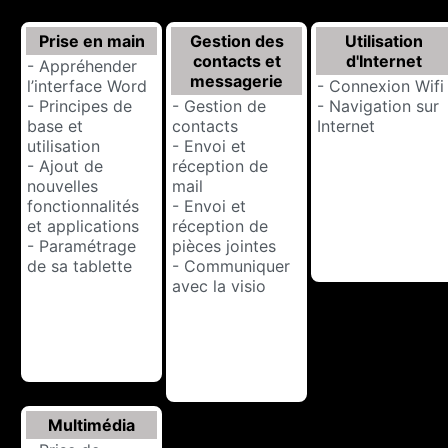
Prise en main
Gestion des
Utilisation
contacts et
d'Internet
- Appréhender
messagerie
l’interface Word
- Connexion Wifi
- Principes de
- Gestion de
- Navigation sur
base et
contacts
Internet
utilisation
- Envoi et
- Ajout de
réception de
nouvelles
mail
fonctionnalités
- Envoi et
et applications
réception de
- Paramétrage
pièces jointes
de sa tablette
- Communiquer
avec la visio
Multimédia