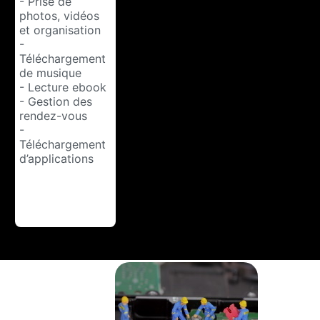
- Prise de
photos, vidéos
et organisation
-
Téléchargement
de musique
- Lecture ebook
- Gestion des
rendez-vous
-
Téléchargement
d’applications