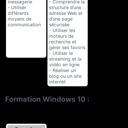
messagerie
- Comprendre la
- Utiliser
structure d’une
différents
adresse Web et
moyens de
d’une page
communication
sécurisée
- Utiliser les
moteurs de
recherche et
gérer ses favoris
- Utiliser le
streaming et la
vidéo en ligne
- Réaliser un
blog ou un site
internet
Formation Windows 10 :