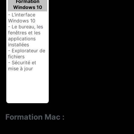
Formation
Windows 10
- L’interface
Windows 10
- Le bureau, les
fenêtres et les
applications
installées
- Explorateur de
fichiers
- Sécurité et
mise à jour
Formation Mac :