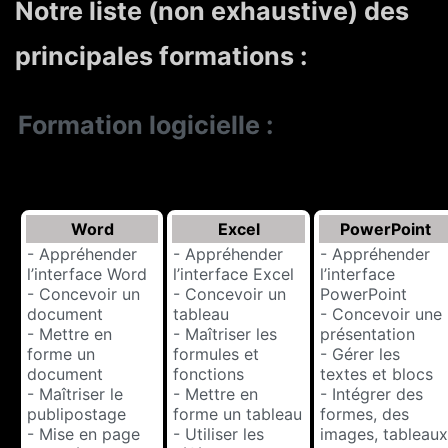
Notre liste (non exhaustive) des
principales formations :
Formation logicielle :
Word
Excel
PowerPoint
- Appréhender
- Appréhender
- Appréhender
l’interface Word
l’interface Excel
l’interface
- Concevoir un
- Concevoir un
PowerPoint
document
tableau
- Concevoir une
- Mettre en
- Maîtriser les
présentation
forme un
formules et
- Gérer les
document
fonctions
textes et blocs
- Maîtriser le
- Mettre en
- Intégrer des
publipostage
forme un tableau
formes, des
- Mise en page
- Utiliser les
images, tableaux