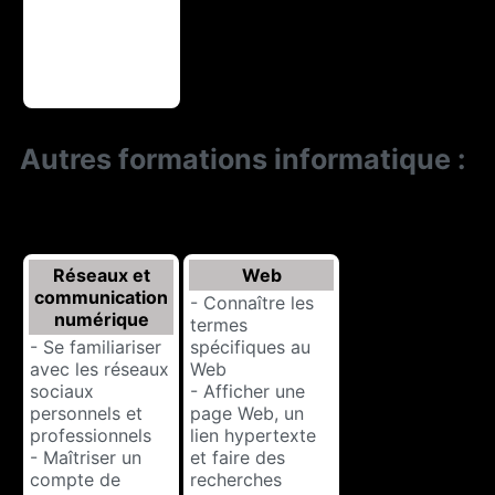
Autres formations informatique :
Réseaux et
Web
communication
- Connaître les
numérique
termes
- Se familiariser
spécifiques au
avec les réseaux
Web
sociaux
- Afficher une
personnels et
page Web, un
professionnels
lien hypertexte
- Maîtriser un
et faire des
compte de
recherches