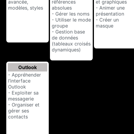
avancée,
références
et graphiques
modèles, styles
absolues
- Animer une
- Gérer les noms
présentation
- Utiliser le mode
- Créer un
groupe
masque
- Gestion base
de données
(tableaux croisés
dynamiques)
Outlook
- Appréhender
l’interface
Outlook
- Exploiter sa
messagerie
- Organiser et
gérer ses
contacts