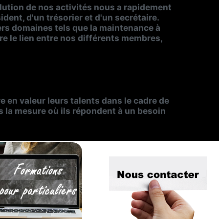
lution de nos activités nous a rapidement
dent, d'un trésorier et d'un secrétaire.
rs domaines tels que la maintenance à
re le lien entre nos différents membres,
 en valeur leurs talents dans le cadre de
s la mesure où ils répondent à un besoin