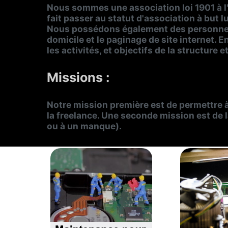
Nous sommes une association loi 1901 à l
fait passer au statut d'association à but 
Nous possédons également des personnes 
domicile et le paginage de site internet. 
les activités, et objectifs de la structure e
Missions :
Notre mission première est de permettre à
la freelance. Une seconde mission est de 
ou à un manque).