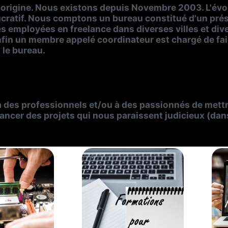
'origine. Nous existons depuis Novembre 2003. L'évo
lucratif. Nous comptons un bureau constitué d'un prési
employées en freelance dans diverses villes et dive
Enfin un membre appelé coordinateur est chargé de fai
t le bureau.
 des professionnels et/ou à des passionnés de mettre
lancer des projets qui nous paraissent judicieux (dan